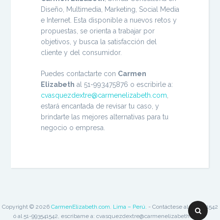
Diseño, Multimedia, Marketing, Social Media
e Internet. Esta disponible a nuevos retos y
propuestas, se orienta a trabajar por
objetivos, y busca la satisfacción del
cliente y del consumidor.
Puedes contactarte con
Carmen
Elizabeth
al 51-993475876 o escribirle a:
cvasquezdextre@carmenelizabeth.com
,
estará encantada de revisar tu caso, y
brindarte las mejores alternativas para tu
negocio o empresa.
Copyright © 2026
CarmenElizabeth.com. Lima – Perú.
- Contáctese al 51-3541542
Buscar:
ó al 51-993541542, escribame a: cvasquezdextre@carmenelizabeth.com /