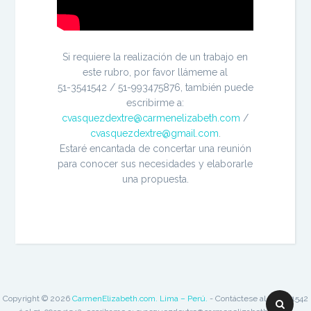
Si requiere la realización de un trabajo en
este rubro, por favor llámeme al
51-3541542 / 51-993475876, también puede
escribirme a:
cvasquezdextre@carmenelizabeth.com
/
cvasquezdextre@gmail.com
.
Estaré encantada de concertar una reunión
para conocer sus necesidades y elaborarle
una propuesta.
Copyright © 2026
CarmenElizabeth.com. Lima – Perú.
- Contáctese al 51-3541542
Buscar: