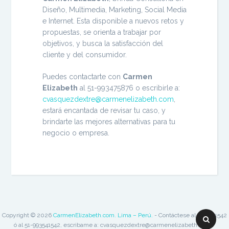
Diseño, Multimedia, Marketing, Social Media
e Internet. Esta disponible a nuevos retos y
propuestas, se orienta a trabajar por
objetivos, y busca la satisfacción del
cliente y del consumidor.
Puedes contactarte con
Carmen
Elizabeth
al 51-993475876 o escribirle a:
cvasquezdextre@carmenelizabeth.com
,
estará encantada de revisar tu caso, y
brindarte las mejores alternativas para tu
negocio o empresa.
Copyright © 2026
CarmenElizabeth.com. Lima – Perú.
- Contáctese al 51-3541542
Buscar:
ó al 51-993541542, escribame a: cvasquezdextre@carmenelizabeth.com /