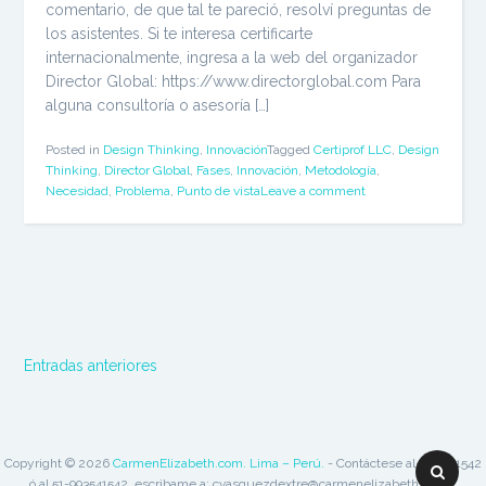
comentario, de que tal te pareció, resolví preguntas de
los asistentes. Si te interesa certificarte
internacionalmente, ingresa a la web del organizador
Director Global: https://www.directorglobal.com Para
alguna consultoría o asesoría […]
Posted in
Design Thinking
,
Innovación
Tagged
Certiprof LLC
,
Design
Thinking
,
Director Global
,
Fases
,
Innovación
,
Metodología
,
Necesidad
,
Problema
,
Punto de vista
Leave a comment
Navegación
Entradas anteriores
de
entradas
Copyright © 2026
CarmenElizabeth.com. Lima – Perú.
- Contáctese al 51-3541542
Buscar:
ó al 51-993541542, escribame a: cvasquezdextre@carmenelizabeth.com /