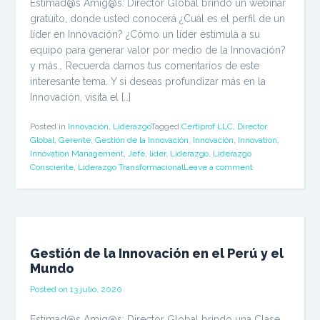
Estimad@s Amig@s: Director Global brindo un webinar
gratuito, donde usted conocerá ¿Cuál es el perfil de un
líder en Innovación? ¿Cómo un líder estimula a su
equipo para generar valor por medio de la Innovación?
y más… Recuerda darnos tus comentarios de este
interesante tema. Y si deseas profundizar más en la
Innovación, visita el […]
Posted in
Innovación
,
Liderazgo
Tagged
Certiprof LLC
,
Director
Global
,
Gerente
,
Gestión de la Innovación
,
Innovación
,
Innovation
,
Innovation Management
,
Jefe
,
líder
,
Liderazgo
,
Liderazgo
Consciente
,
Liderazgo Transformacional
Leave a comment
Gestión de la Innovación en el Perú y el
Mundo
Posted on
13 julio, 2020
Estimad@s Amig@s: Director Global brindo una Clase