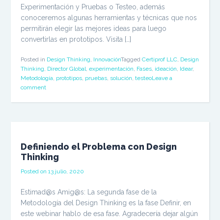
Experimentación y Pruebas o Testeo, además
conoceremos algunas herramientas y técnicas que nos
permitirán elegir las mejores ideas para luego
convertirlas en prototipos. Visita […]
Posted in
Design Thinking
,
Innovación
Tagged
Certiprof LLC
,
Design
Thinking
,
Director Global
,
experimentación
,
Fases
,
ideación
,
Idear
,
Metodología
,
prototipos
,
pruebas
,
solución
,
testeo
Leave a
comment
Definiendo el Problema con Design
Thinking
Posted on
13 julio, 2020
Estimad@s Amig@s: La segunda fase de la
Metodología del Design Thinking es la fase Definir, en
este webinar hablo de esa fase. Agradecería dejar algún