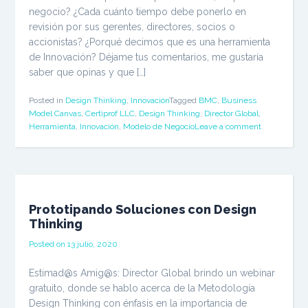
negocio? ¿Cada cuánto tiempo debe ponerlo en
revisión por sus gerentes, directores, socios o
accionistas? ¿Porqué decimos que es una herramienta
de Innovación? Déjame tus comentarios, me gustaría
saber que opinas y que […]
Posted in
Design Thinking
,
Innovación
Tagged
BMC
,
Business
Model Canvas
,
Certiprof LLC
,
Design Thinking
,
Director Global
,
Herramienta
,
Innovación
,
Modelo de Negocio
Leave a comment
Prototipando Soluciones con Design
Thinking
Posted on
13 julio, 2020
Estimad@s Amig@s: Director Global brindo un webinar
gratuito, donde se hablo acerca de la Metodología
Design Thinking con énfasis en la importancia de