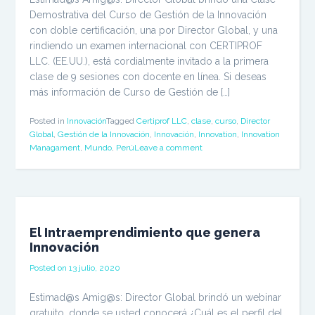
Demostrativa del Curso de Gestión de la Innovación
con doble certificación, una por Director Global, y una
rindiendo un examen internacional con CERTIPROF
LLC. (EE.UU.), está cordialmente invitado a la primera
clase de 9 sesiones con docente en línea. Si deseas
más información de Curso de Gestión de […]
Posted in
Innovación
Tagged
Certiprof LLC
,
clase
,
curso
,
Director
Global
,
Gestión de la Innovación
,
Innovación
,
Innovation
,
Innovation
Managament
,
Mundo
,
Perú
Leave a comment
El Intraemprendimiento que genera
Innovación
Posted on
13 julio, 2020
Estimad@s Amig@s: Director Global brindó un webinar
gratuito, donde se usted conocerá ¿Cuál es el perfil del