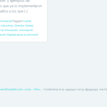
arle? y ejemplos de
s que ya lo implementaron
afíos a los que […]
Innovación
Tagged
cuarta
 industrial
,
Director Global
,
 la Innovación
,
Innovación
,
ción Digital
Leave a comment
menElizabeth.com. Lima – Perú.
- Contáctese al 51-3541542 ó al 51-993541542, e