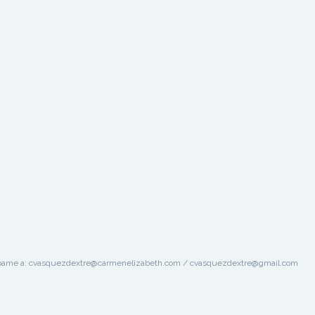
scribame a: cvasquezdextre@carmenelizabeth.com / cvasquezdextre@gmail.com