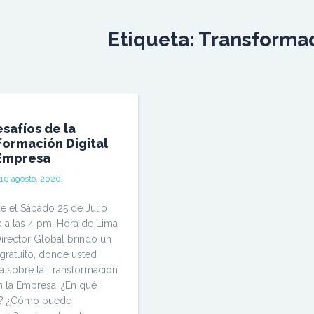
Etiqueta:
Transformac
safíos de la
formación Digital
 Empresa
n
10 agosto, 2020
fue el Sábado 25 de Julio
 a las 4 pm. Hora de Lima
Director Global brindo un
gratuito, donde usted
á sobre la Transformación
en la Empresa. ¿En qué
e? ¿Cómo puede