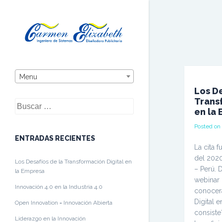
Menu
Los De
Trans
Buscar:
en la
Posted o
ENTRADAS RECIENTES
La cita 
del 2020
Los Desafíos de la Transformación Digital en
– Perú. 
la Empresa
webinar 
Innovación 4.0 en la Industria 4.0
conocer
Digital 
Open Innovation = Innovación Abierta
consist
Liderazgo en la Innovación